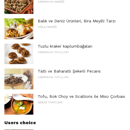
AMERIKAN YEMEĞI
Balık ve Deniz Ürünleri, Bira Meyilli Tarzı
ÖĞLE YEMEĞI
Tuzlu kraker kaplumbağaları
AMERIKAN TATLILARI
Tatlı ve Baharatlı Şekerli Pecans
AMERIKAN TATLILARI
Tofu, Bok Choy ve Scallions ile Miso Çorbası
SEBZE TARIFLERI
Users choice