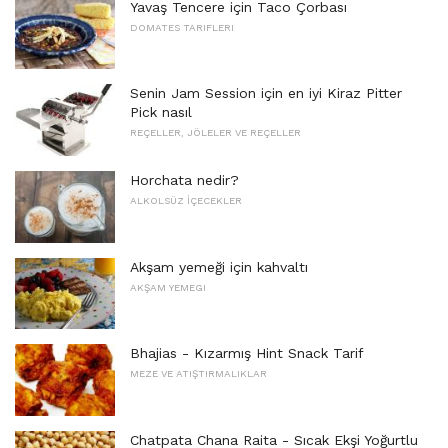
Yavaş Tencere için Taco Çorbası
DOMATES TARIFLERI
Senin Jam Session için en iyi Kiraz Pitter
Pick nasıl
REÇELLER, JÖLELER VE REÇELLER
Horchata nedir?
ALKOLSÜZ İÇECEKLER
Akşam yemeği için kahvaltı
AKŞAM YEMEGI
Bhajias - Kızarmış Hint Snack Tarif
MEZE VE ATIŞTIRMALIKLAR
Chatpata Chana Raita - Sıcak Ekşi Yoğurtlu