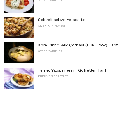
SEBZE TARIFLERI
Sebzeli sebze ve sos ile
AMERIKAN YEMEĞI
Kore Pirinç Kek Çorbası (Duk Gook) Tarif
SEBZE TARIFLERI
Temel Yabanmersini Gofretler Tarif
KREP VE GOFRETLER