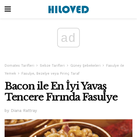
ad
Domates Tarifleri
Sebze Tarifleri
Güney Şebekeleri
Fasulye ile
Yemek
Fasulye, Bezelye veya Pirinç Taraf
Bacon ile En İyi Yavaş
Tencere Fırında Fasulye
by Diana Rattray