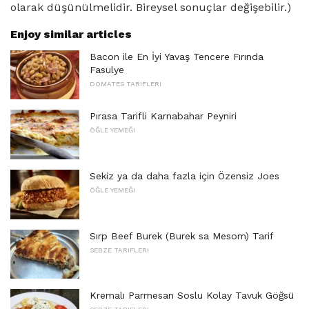
olarak düşünülmelidir. Bireysel sonuçlar değişebilir.)
Enjoy similar articles
Bacon ile En İyi Yavaş Tencere Fırında
Fasulye
DOMATES TARIFLERI
Pırasa Tarifli Karnabahar Peyniri
ÖĞLE YEMEĞI
Sekiz ya da daha fazla için Özensiz Joes
ÖĞLE YEMEĞI
Sırp Beef Burek (Burek sa Mesom) Tarif
SEBZE TARIFLERI
Kremalı Parmesan Soslu Kolay Tavuk Göğsü