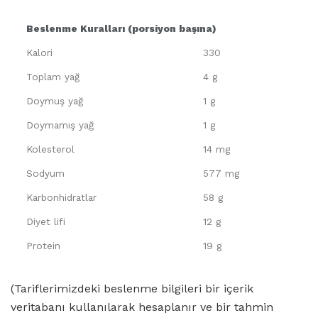
Beslenme Kuralları (porsiyon başına)
Kalori
330
Toplam yağ
4 g
Doymuş yağ
1 g
Doymamış yağ
1 g
Kolesterol
14 mg
Sodyum
577 mg
Karbonhidratlar
58 g
Diyet lifi
12 g
Protein
19 g
(Tariflerimizdeki beslenme bilgileri bir içerik
veritabanı kullanılarak hesaplanır ve bir tahmin