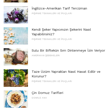
İngilizce-Amerikan Tarif Tercüman
PIŞIRME TEKNIKLERI VE İPUÇLARI
Kendi Şeker Yapıcınızın Şekerini Nasıl
Yapabilirsiniz?
PIŞIRME TEKNIKLERI VE İPUÇLARI
Sulu Bir Biftekün Sırrı Dinlenmeye İzin Veriyor
AMERIKAN ŞEBEKELERI
Taze Üzüm Yaprakları Nasıl Hasat Edilir ve
Korunur?
PIŞIRME TEKNIKLERI VE İPUÇLARI
Çin Domuz Tarifleri
DOMUZ ANA