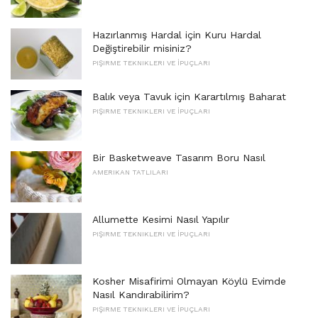
Hazırlanmış Hardal için Kuru Hardal
Değiştirebilir misiniz?
PIŞIRME TEKNIKLERI VE İPUÇLARI
Balık veya Tavuk için Karartılmış Baharat
PIŞIRME TEKNIKLERI VE İPUÇLARI
Bir Basketweave Tasarım Boru Nasıl
AMERIKAN TATLILARI
Allumette Kesimi Nasıl Yapılır
PIŞIRME TEKNIKLERI VE İPUÇLARI
Kosher Misafirimi Olmayan Köylü Evimde
Nasıl Kandırabilirim?
PIŞIRME TEKNIKLERI VE İPUÇLARI