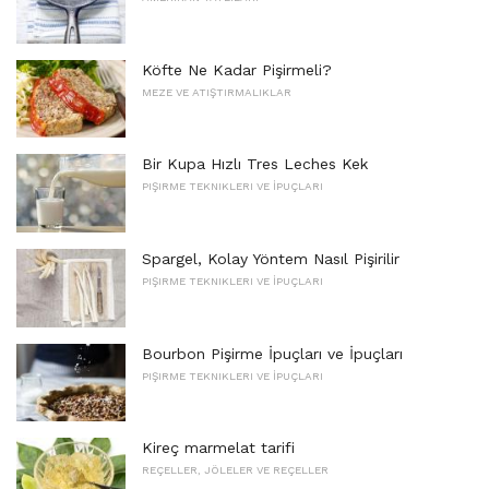
Köfte Ne Kadar Pişirmeli?
MEZE VE ATIŞTIRMALIKLAR
Bir Kupa Hızlı Tres Leches Kek
PIŞIRME TEKNIKLERI VE İPUÇLARI
Spargel, Kolay Yöntem Nasıl Pişirilir
PIŞIRME TEKNIKLERI VE İPUÇLARI
Bourbon Pişirme İpuçları ve İpuçları
PIŞIRME TEKNIKLERI VE İPUÇLARI
Kireç marmelat tarifi
REÇELLER, JÖLELER VE REÇELLER