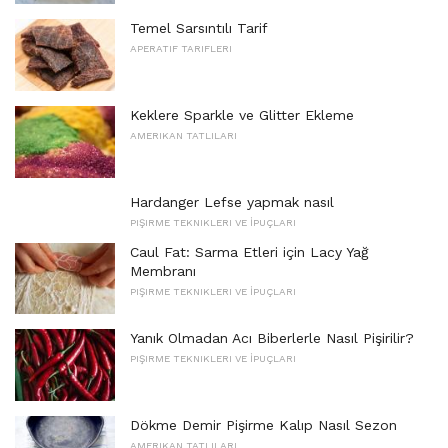
Temel Sarsıntılı Tarif
APERATIF TARIFLERI
Keklere Sparkle ve Glitter Ekleme
AMERIKAN TATLILARI
Hardanger Lefse yapmak nasıl
PIŞIRME TEKNIKLERI VE İPUÇLARI
Caul Fat: Sarma Etleri için Lacy Yağ
Membranı
PIŞIRME TEKNIKLERI VE İPUÇLARI
Yanık Olmadan Acı Biberlerle Nasıl Pişirilir?
PIŞIRME TEKNIKLERI VE İPUÇLARI
Dökme Demir Pişirme Kalıp Nasıl Sezon
AMERIKAN TATLILARI