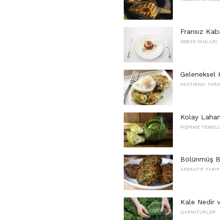
Fransız Kaba
SEBZE YANLARI
Geleneksel 
PASTIRMA TARI
Kolay Lahana
PIŞIRME TEMEL
Bölünmüş Be
APERATIF TARIF
Kale Nedir v
GARNITÜRLER