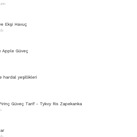
LERI
 ve Ekşi Havuç
ĞI
e Apple Güveç
e hardal yeşillikleri
irinç Güveç Tarif - Tykvy Ris Zapekanka
I
nar
ĞI