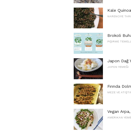
Kale Quinoa
NARENCIYE TARI
Brokoli Buha
PIŞIRME TEMEL
Japon Dağ 
JAPON YEMEĞI
Fırında Do
MEZE VE ATIŞT
Vegan Arpa, 
AMERIKAN YEME