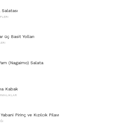
 Salatası
FLERI
r üç Basit Yolları
LERI
Yam (Nagaimo) Salata
lma Kabak
IRMALIKLAR
Yabani Pirinç ve Kızılcık Pilavı
ĞI