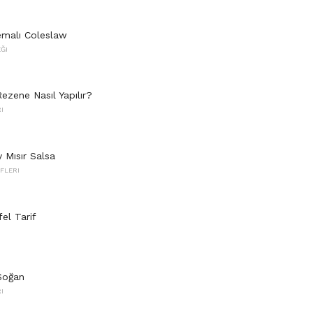
emalı Coleslaw
ĞI
ezene Nasıl Yapılır?
I
y Mısır Salsa
FLERI
el Tarif
 Soğan
I