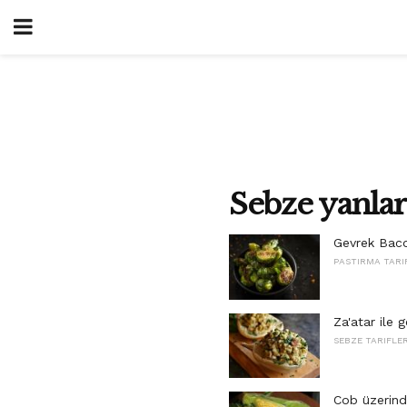
Sebze yanlar
Gevrek Baco
PASTIRMA TARI
Za'atar ile
SEBZE TARIFLER
Cob üzerind