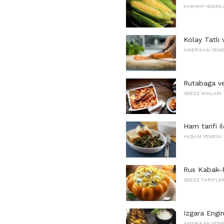
KARAYIP YEMEK
Kolay Tatlı
AMERIKAN YEME
Rutabaga v
SEBZE YANLARI
Ham tarifi il
AKŞAM YEMEGI
Rus Kabak-P
SEBZE TARIFLER
Izgara Engi
AMERIKAN YEME