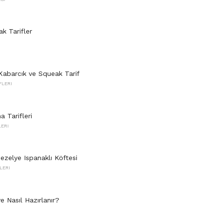
k Tarifler
Kabarcık ve Squeak Tarif
FLERI
 Tarifleri
LERI
zelye Ispanaklı Köftesi
LERI
e Nasıl Hazırlanır?