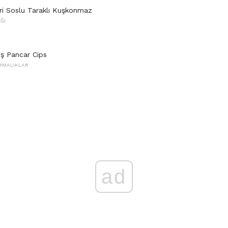
ri Soslu Taraklı Kuşkonmaz
ĞI
ış Pancar Cips
IRMALIKLAR
ad