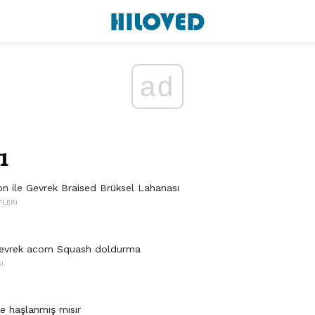
ad
ı
n ile Gevrek Braised Brüksel Lahanası
FLERI
 gevrek acorn Squash doldurma
I
e haşlanmış mısır