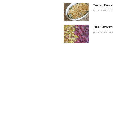
Çedar Peyni
AMERIKAN YEME
Çıtır Kızarm
MEZE VE ATIŞT