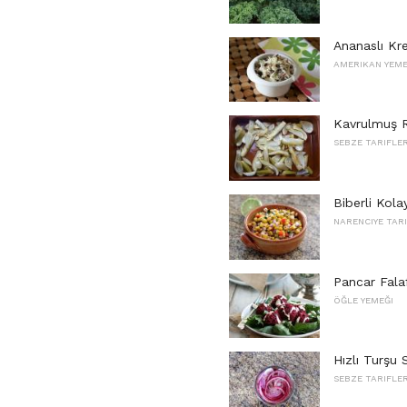
Ananaslı Kr
AMERIKAN YEME
Kavrulmuş R
SEBZE TARIFLER
Biberli Kola
NARENCIYE TARI
Pancar Falaf
ÖĞLE YEMEĞI
Hızlı Turşu
SEBZE TARIFLER